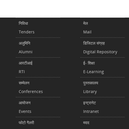
निविधा
मेल
Tenders
Mail
अलुमिनि
डिजिटल संग्रह
Alumni
Digital Repository
आरटीआई
ई- शिक्षा
RTI
E-Learning
सम्मेलन
पुस्तकालय
Conferences
Library
आयोजन
इन्ट्रानेट
Events
Intranet
फोटो गैलरी
मदद