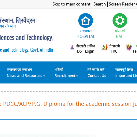
Skip to main content
Search
Screen Reader 
स्थान, त्रिवेंद्रम
 का संस्थान
अस्पताल
बीएमटी
ciences and Technology,
HOSPITAL
BMT
डीएसटी लॉगिन
टीआरसी
e and Technology, Govt. of India
DST Login
TRC
Te
समाचार एवं संसाधन
भर्तियाँ
हमें संपर्क करें
महत्वपूर्ण लिंक
News and Resources
Recruitment
Contact Us
Important L
o PDCC/ACP/P.G. Diploma for the academic session Ju