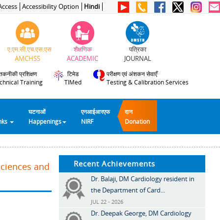
Access
Accessibility Option
Hindi
ए.एम.सी.एच.एस.एस
शैक्षणिक
पत्रिका
AMCHSS
ACADEMIC
JOURNAL
तकनीकी प्रशिक्षण
टिमेड
परीक्षण एवं अंशकन सेवाएँ
chnical Training
TIMed
Testing & Calibration Services
घटनाओं
एनआईआरएफ
दान
inks
Happenings
NIRF
Donation
Recent Achievements
Sciences and
Dr. Balaji, DM Cardiology resident in
the Department of Card...
JUL 22 - 2026
Dr. Deepak George, DM Cardiology