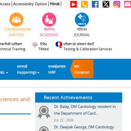
Access
Accessibility Option
Hindi
ए.एम.सी.एच.एस.एस
शैक्षणिक
पत्रिका
AMCHSS
ACADEMIC
JOURNAL
तकनीकी प्रशिक्षण
टिमेड
परीक्षण एवं अंशकन सेवाएँ
chnical Training
TIMed
Testing & Calibration Services
घटनाओं
एनआईआरएफ
दान
inks
Happenings
NIRF
Donation
Recent Achievements
Sciences and
Dr. Balaji, DM Cardiology resident in
the Department of Card...
JUL 22 - 2026
Dr. Deepak George, DM Cardiology