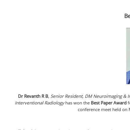
Be
Dr Revanth R B
,
Senior Resident, DM Neuroimaging & In
Interventional Radiology
has won the
Best Paper Award
f
conference meet held on