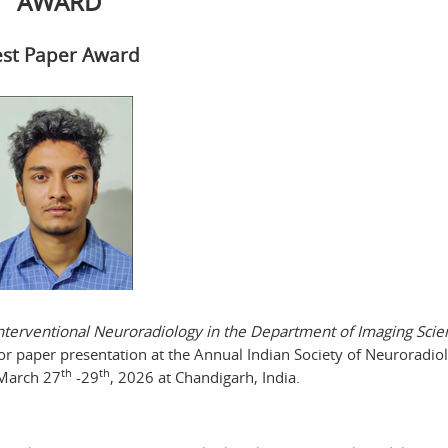
AWARD
st Paper Award
terventional Neuroradiology in the Department of Imaging Scie
or paper presentation at the Annual Indian Society of Neuroradiol
th
th
 March 27
-29
, 2026 at Chandigarh, India.