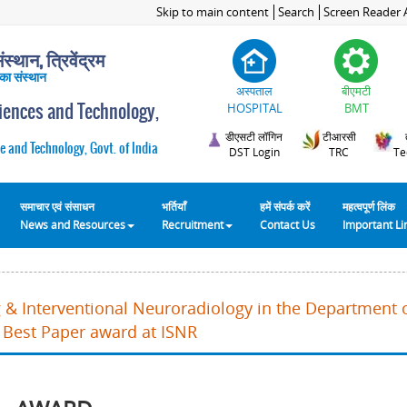
Skip to main content
Search
Screen Reader 
स्थान, त्रिवेंद्रम
 का संस्थान
अस्पताल
बीएमटी
ciences and Technology,
HOSPITAL
BMT
डीएसटी लॉगिन
टीआरसी
e and Technology, Govt. of India
DST Login
TRC
Te
समाचार एवं संसाधन
भर्तियाँ
हमें संपर्क करें
महत्वपूर्ण लिंक
News and Resources
Recruitment
Contact Us
Important L
 & Interventional Neuroradiology in the Department 
 Best Paper award at ISNR