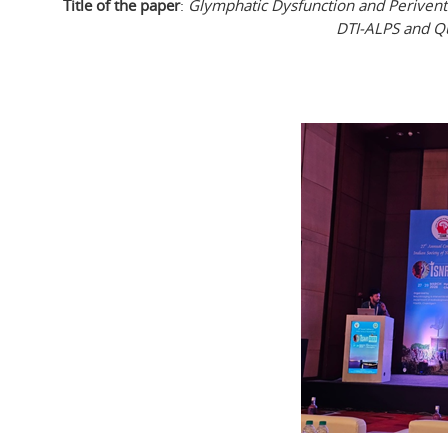
Title of the paper
:
Glymphatic Dysfunction and Periventri
DTI-ALPS and Qu