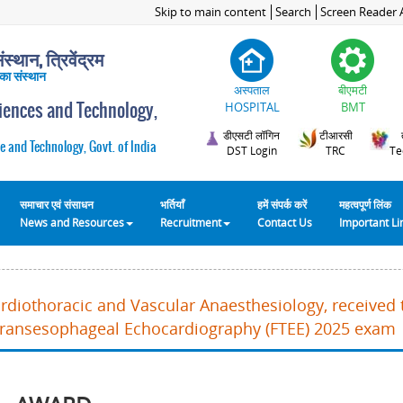
Skip to main content
Search
Screen Reader 
स्थान, त्रिवेंद्रम
 का संस्थान
अस्पताल
बीएमटी
ciences and Technology,
HOSPITAL
BMT
डीएसटी लॉगिन
टीआरसी
e and Technology, Govt. of India
DST Login
TRC
Te
समाचार एवं संसाधन
भर्तियाँ
हमें संपर्क करें
महत्वपूर्ण लिंक
News and Resources
Recruitment
Contact Us
Important L
ardiothoracic and Vascular Anaesthesiology, received
in Transesophageal Echocardiography (FTEE) 2025 exam