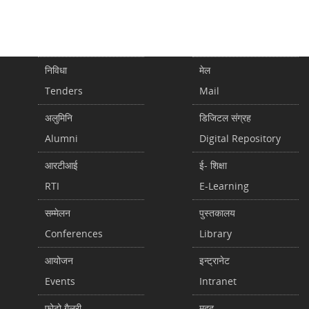
निविधा
मेल
Tenders
Mail
अलुमिनि
डिजिटल संग्रह
Alumni
Digital Repository
आरटीआई
ई- शिक्षा
RTI
E-Learning
सम्मेलन
पुस्तकालय
Conferences
Library
आयोजन
इन्ट्रानेट
Events
Intranet
फोटो गैलरी
मदद