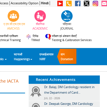
Access
Accessibility Option
Hindi
ए.एम.सी.एच.एस.एस
शैक्षणिक
पत्रिका
AMCHSS
ACADEMIC
JOURNAL
तकनीकी प्रशिक्षण
टिमेड
परीक्षण एवं अंशकन सेवाएँ
chnical Training
TIMed
Testing & Calibration Services
घटनाओं
एनआईआरएफ
दान
inks
Happenings
NIRF
Donation
Recent Achievements
 the IACTA
Dr. Balaji, DM Cardiology resident in
the Department of Card...
JUL 22 - 2026
Dr. Deepak George, DM Cardiology