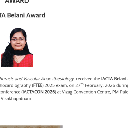
AWARD
TA Belani Award
thoracic and Vascular Anaesthesiology,
received the
IACTA Belani
th
chocardiography (
FTEE
) 2025 exam, on 27
February, 2026 durin
conference (
IACTACON 2026
) at Vizag Convention Centre, PM Pal
Visakhapatnam.