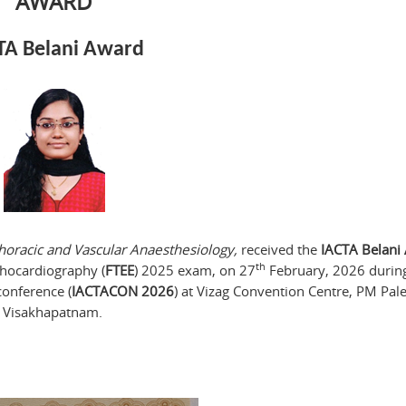
AWARD
TA Belani Award
thoracic and Vascular Anaesthesiology,
received the
IACTA Belani
th
chocardiography (
FTEE
) 2025 exam, on 27
February, 2026 durin
conference (
IACTACON 2026
) at Vizag Convention Centre, PM Pal
Visakhapatnam.