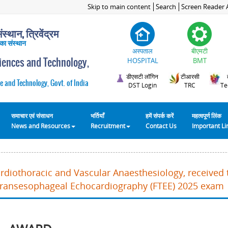
Skip to main content
Search
Screen Reader 
स्थान, त्रिवेंद्रम
 का संस्थान
अस्पताल
बीएमटी
ciences and Technology,
HOSPITAL
BMT
डीएसटी लॉगिन
टीआरसी
e and Technology, Govt. of India
DST Login
TRC
Te
समाचार एवं संसाधन
भर्तियाँ
हमें संपर्क करें
महत्वपूर्ण लिंक
News and Resources
Recruitment
Contact Us
Important L
ardiothoracic and Vascular Anaesthesiology, received
in Transesophageal Echocardiography (FTEE) 2025 exam