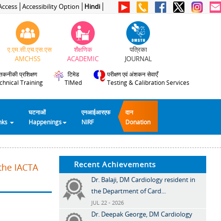
Access
Accessibility Option
Hindi
ए.एम.सी.एच.एस.एस
शैक्षणिक
पत्रिका
AMCHSS
ACADEMIC
JOURNAL
तकनीकी प्रशिक्षण
टिमेड
परीक्षण एवं अंशकन सेवाएँ
chnical Training
TIMed
Testing & Calibration Services
घटनाओं
एनआईआरएफ
दान
inks
Happenings
NIRF
Donation
Recent Achievements
 the IACTA
Dr. Balaji, DM Cardiology resident in
the Department of Card...
JUL 22 - 2026
Dr. Deepak George, DM Cardiology