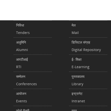
निविधा
मेल
Tenders
Mail
अलुमिनि
डिजिटल संग्रह
Alumni
Digital Repository
आरटीआई
ई- शिक्षा
RTI
E-Learning
सम्मेलन
पुस्तकालय
Conferences
Library
आयोजन
इन्ट्रानेट
Events
Intranet
फोटो गैलरी
मदद